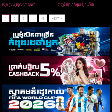
បៀមក្នបងស្រួលណាស់ពៅ
បាញ់ទឹកក្ដដាក់អូនទៀតហើយ
1
2
3
…
16
NEXT