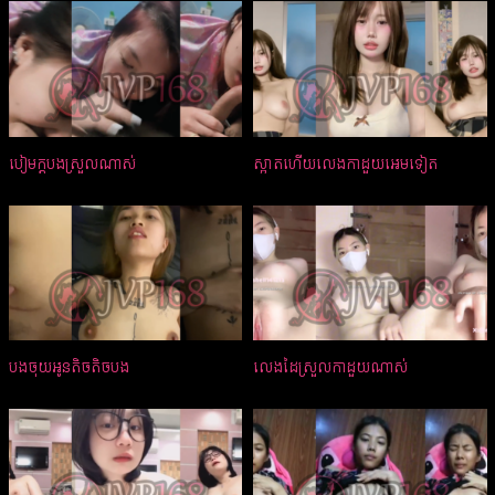
បៀមក្ដបងស្រួលណាស់
ស្អាតហើយលេងកាដួយអេមទៀត
បងចុយអូនតិចតិចបង
លេងដៃស្រួលកាដួយណាស់