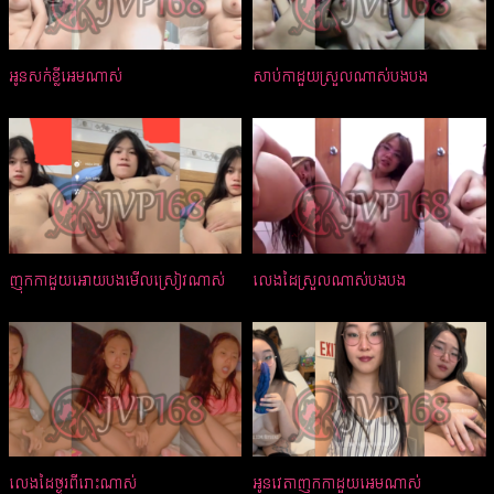
អូនសក់ខ្លីអេមណាស់
សាប់កាដួយស្រួលណាស់បងបង
ញុកកាដួយអោយបងមើលស្រៀវណាស់
លេងដៃស្រួលណាស់បងបង
លេងដៃថ្ងូរពីរោះណាស់
អូនវេតាញុកកាដួយអេមណាស់