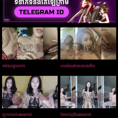
ចង់ចុយគ្នាណាស់
លេងដៃអោយបងបងមើល
ញុកតាសក់អេមណាស់
ចែសាប់ក្ដជ័រអេមណាស់