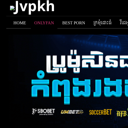
HOME
ONLYFAN
BEST PORN
ក្រមំុដោះធំ
វីដេ