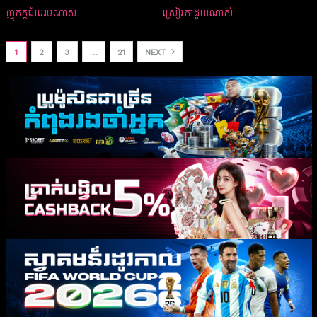
ញុកក្ដជ័រអេមណាស់
ស្រៀវកាដួយណាស់
1
2
3
…
21
NEXT