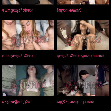
ចុយកាដួយអូនតិចតិចបង
ទឹកក្ដបងអេមណាស់
ចុយកាដួយអូនតិចតិចបង
ចុយអូនតិចតិចបងស្រួលកាដួយណាស់
អុកក្ដបងឡើងចេញទឹក
បាញ់ទឹកចូលកាដួយអូនមកបង