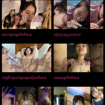
ចុយកាដួយអូនតិចតិចបង
បៀមក្ដបងស្រួលណាស់
បាញ់ទឹកចូលកាដួយអូនទៀតហើយបង
បងចុយអូនតិចតិចបង