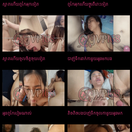
ស្អាតហើយពូកែអុកទៀត
ពូកែអុកហើយថ្ងូរពីរោះទៀត
ស្អាតហើយចូលចិត្តចុយទៀត
បាញ់ទឹកដាក់កាដួយអូនមកបង
អូនពូកែបៀមណាស់
តិចតិចបងបាញ់ទឹកចូលកាដួយអូនមក