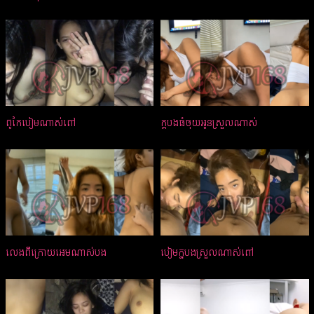
ពូកែបៀមណាស់ពៅ
ក្ដបងធំចុយអូនស្រួលណាស់
លេងពីក្រោយអេមណាស់បង
បៀមក្នបងស្រួលណាស់ពៅ