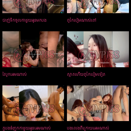
បាញ់ទឹកចូលកាដួយអូនមកបង
ពូកែបៀមណាស់ពៅ
វៃបូកអេមណាស់
ស្អាតហើយពូកែបៀមទៀត
ក្ដបងធំញុកកាដួយអូនអេមណាស់
បងលេងពីក្រោយអេមណាស់