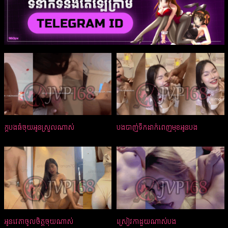
ក្ដបងធំចុយអូនស្រួលណាស់
បងបាញ់ទឹកដាក់ពេញមុខអូនបង
អូនវេតាចូលចិត្ដចុយណាស់
ស្រៀវកាដួយណាស់បង