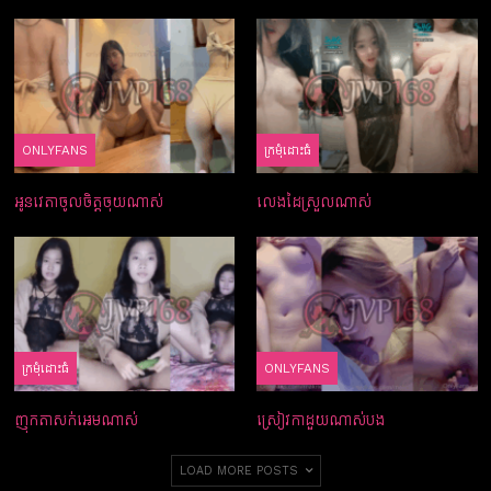
ONLYFANS
ក្រមំុដោះធំ
អូនវេតាចូលចិត្ដចុយណាស់
លេងដៃស្រួលណាស់
ក្រមំុដោះធំ
ONLYFANS
ញុកតាសក់អេមណាស់
ស្រៀវកាដួយណាស់បង
LOAD MORE POSTS