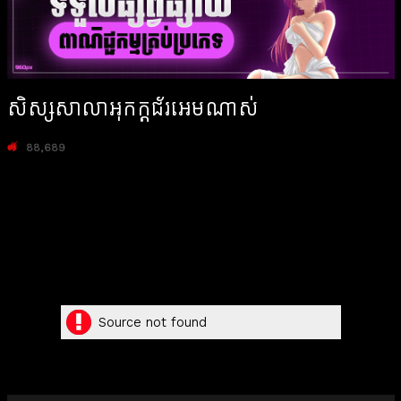
សិស្សសាលាអុកក្ដជ័រអេមណាស់
88,689
Source not found