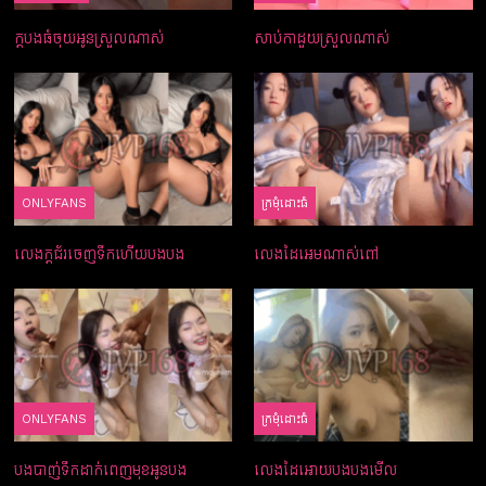
ក្ដបងធំចុយអូនស្រួលណាស់
សាប់កាដួយស្រួលណាស់
ONLYFANS
ក្រមំុដោះធំ
លេងក្ដជ័រចេញទឹកហើយបងបង
លេងដៃអេមណាស់ពៅ
ONLYFANS
ក្រមំុដោះធំ
បងបាញ់ទឹកដាក់ពេញមុខអូនបង
លេងដៃអោយបងបងមើល