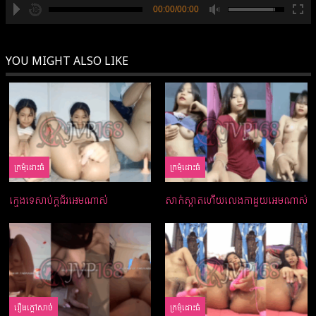
00:00/00:00
hd2880
hd2160
hd2160
hd1440
highres
hd1080
hd720
large
medium
small
tiny
YOU MIGHT ALSO LIKE
ក្រមំុដោះធំ
ក្រមំុដោះធំ
ក្មេងទេសាប់ក្ដជ័រអេមណាស់
សាក់ស្អាតហើយលេងកាដួយអេមណាស់
រឿងក្ដៅសាច់
ក្រមំុដោះធំ